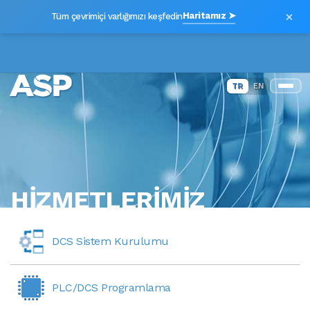
×
Haritamız ➤
Tüm çevrimiçi varlığımızı keşfedin
TR
EN
HİZMETLERİMİZ
DCS Sistem Kurulumu
PLC/DCS Programlama