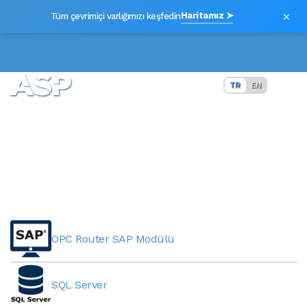
×
Haritamız ➤
Tüm çevrimiçi varlığımızı keşfedin
TR
EN
InfluxDB
OPC Router SAP Modülü
SQL Server