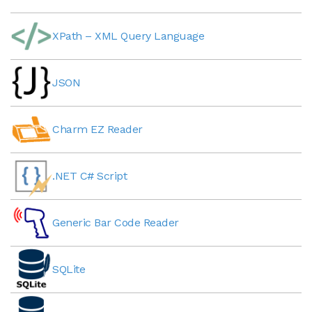
XPath – XML Query Language
JSON
Charm EZ Reader
.NET C# Script
Generic Bar Code Reader
SQLite