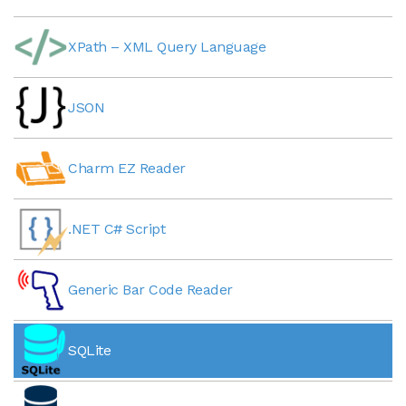
XPath – XML Query Language
JSON
Charm EZ Reader
.NET C# Script
Generic Bar Code Reader
SQLite