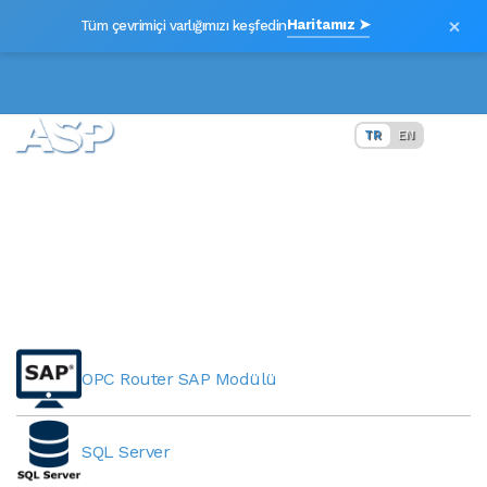
×
Haritamız ➤
Tüm çevrimiçi varlığımızı keşfedin
TR
EN
SQLite
OPC Router SAP Modülü
SQL Server